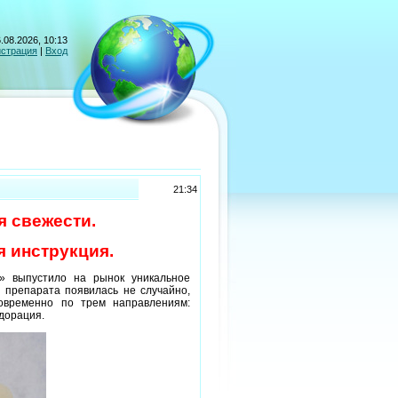
.08.2026, 10:13
истрация
|
Вход
21:34
я свежести.
я инструкция.
» выпустило на рынок уникальное
 препарата появилась не случайно,
овременно по трем направлениям:
дорация.