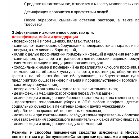
Средство низкотоксичное, относится к 4 классу малоопасных в
Дезинфекция проводится в присутствии людей
После обработки смывание остатков раствора, а также п
требуется
Эффективное и экономичное средство для:
дезинфекции, мойки и дезодорации
- поверхностей в помещениях, палатах, туалетах,
- санитарно-технического оборудования, поверхностей аппаратов и пр
- посуды, в том числе лабораторной,
- обуви с целью профилактики грибковых инфекций и удаления неприя
- санитарного транспорта и транспорта для перевозки пищевых продук
- систем вентиляции и кондиционирования воздуха,
- холодильных камер и помещений на предприятиях любого профиля, в 
- помещений на объектах культуры, спорта, в гостиницах, общежитиях
красоты, на объектах банного обслуживания, в общественных туале
предприятиях общественного питания и продовольственной торговли,
- систем мусороудаления,
- поверхностей автономных туалетов накопительного типа;
- дезинфекции медицинских отходов перед утилизацией;
- дезинфекции и дезодорации биологического материала (включая кров
- проведения генеральных уборок в ЛПУ любого профиля, детски
социальных объектах, в пенитенциарных и других учреждениях;
- обработки поверхностей, пораженных плесенью;
- дезинвазии при контаминации возбудителями паразитарных болезне
- обеззараживания содержимого накопительных баков автономных туа
- дезинфекции и дезодорации воздуха помещений.
Режимы и способы применения средства изложены в Инструк
соответствии с действующими Санитарными правилами и нормами.