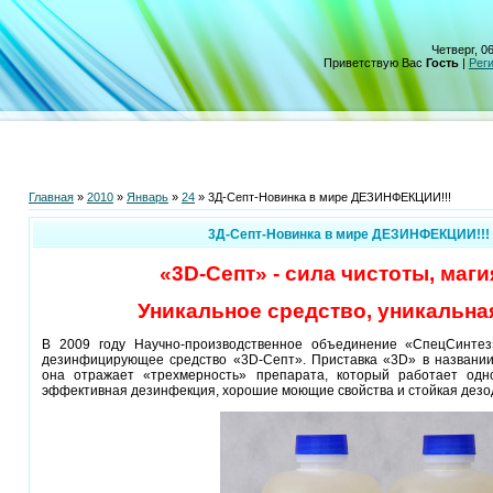
Четверг, 06
Приветствую Вас
Гость
|
Рег
Главная
»
2010
»
Январь
»
24
» 3Д-Септ-Новинка в мире ДЕЗИНФЕКЦИИ!!!
3Д-Септ-Новинка в мире ДЕЗИНФЕКЦИИ!!!
«3D-Септ» - сила чистоты, маги
Уникальное средство, уникальна
В 2009 году Научно-производственное объединение «СпецСинтез
дезинфицирующее средство «3D-Септ». Приставка «3D» в названии
она отражает «трехмерность» препарата, который работает одн
эффективная дезинфекция, хорошие моющие свойства и стойкая дезо