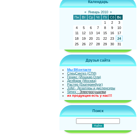
Календарь
«
Январь 2010
»
Пн
Вт
Ср
Чт
Пт
Сб
Вс
1
2
3
4
5
6
7
8
9
10
11
12
13
14
15
16
17
18
19
20
21
22
23
24
25
26
27
28
29
30
31
Друзья сайта
Мы ВКонтакте
СпецСинтез (СПб)
Геникс (Йошкар-Ола)
ДезФарм (Москва)
Растер (Екатеринбург)
Jofel - Дозаторы и диспенсеры
Simex
- Электросушилки
их продукция есть у нас!!!
Поиск