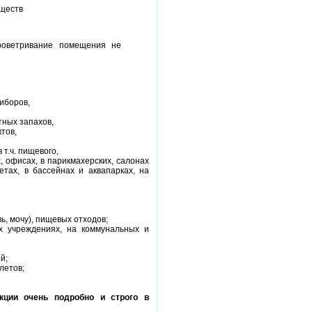
еществ
роветривание помещения не
иборов,
тных запахов,
тов,
т.ч. пищевого,
, офисах, в парикмахерских, салонах
тах, в бассейнах и аквапарках, на
ь, мочу), пищевых отходов;
х учреждениях, на коммунальных и
й;
летов;
ции очень подробно и строго в